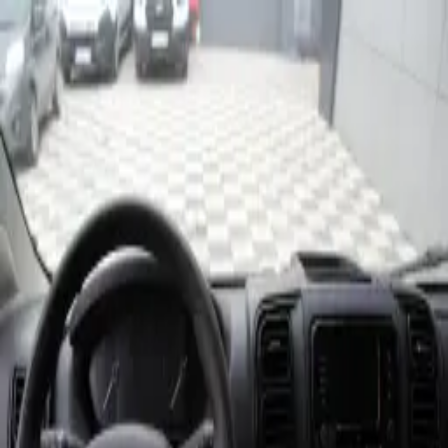
FIAT
DUCATO TENTELİ
Kategori:
Kamyonet
Genislet
1
/
3
Marka:
FIAT
Fiyat (aylık örnek):
70833 TL
15 Hacim: Hacim: M3
3 kişi
Yakıt: Dizel
Kamyonet
Vites: Manuel
Rezervasyon Yap