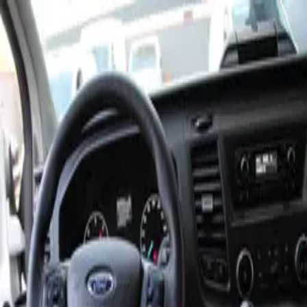
FORD
TRANSİT CUSTOM
Kategori:
Panelvan
Genislet
1
/
3
Marka:
FORD
Fiyat (aylık örnek):
45833 TL
5.6 Hacim: Hacim: M3
3 kişi
Yakıt: Dizel
Panelvan
Vites: Manuel
Rezervasyon Yap