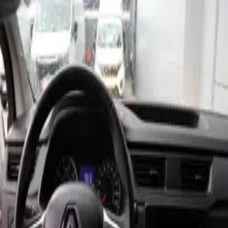
RENAULT
EXPRESS VAN
Kategori:
Panelvan
Genislet
1
/
3
Marka:
RENAULT
Fiyat (aylık örnek):
33333 TL
4.8 Hacim: Hacim: M3
2 kişi
Yakıt: Dizel
Panelvan
Vites: Manuel
Rezervasyon Yap