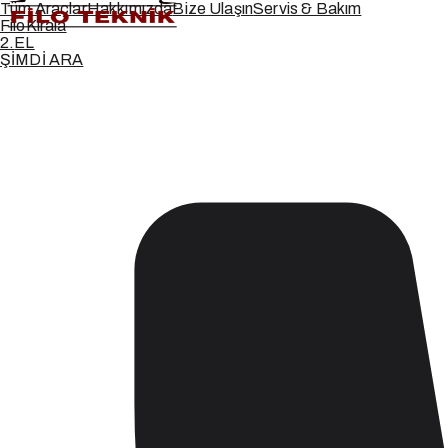
Tüm Araçlar
Hakkımızda
Bize Ulaşın
Servis & Bakım
Filo
Kirala
2.
EL
ŞİMDİ ARA