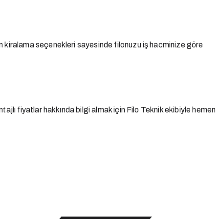
len kiralama seçenekleri sayesinde filonuzu iş hacminize göre
tajlı fiyatlar hakkında bilgi almak için Filo Teknik ekibiyle hemen