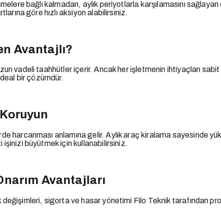
leşmelere bağlı kalmadan, aylık periyotlarla karşılamasını sağlay
larına göre hızlı aksiyon alabilirsiniz.
en Avantajlı?
n vadeli taahhütler içerir. Ancak her işletmenin ihtiyaçları sabit d
 ideal bir çözümdür.
ı Koruyun
rde harcanması anlamına gelir. Aylık araç kiralama sayesinde yükse
şinizi büyütmek için kullanabilirsiniz.
narım Avantajları
değişimleri, sigorta ve hasar yönetimi Filo Teknik tarafından prof