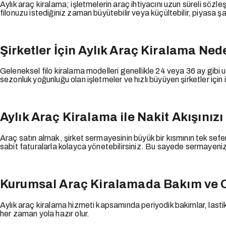
Aylık araç kiralama; işletmelerin araç ihtiyacını uzun süreli söz
filonuzu istediğiniz zaman büyütebilir veya küçültebilir, piyasa şart
Şirketler İçin Aylık Araç Kiralama Ned
Geleneksel filo kiralama modelleri genellikle 24 veya 36 ay gibi uzu
sezonluk yoğunluğu olan işletmeler ve hızlı büyüyen şirketler için
Aylık Araç Kiralama ile Nakit Akışınız
Araç satın almak, şirket sermayesinin büyük bir kısmının tek sefe
sabit faturalarla kolayca yönetebilirsiniz. Bu sayede sermayenizi i
Kurumsal Araç Kiralamada Bakım ve O
Aylık araç kiralama hizmeti kapsamında periyodik bakımlar, lastik 
her zaman yola hazır olur.