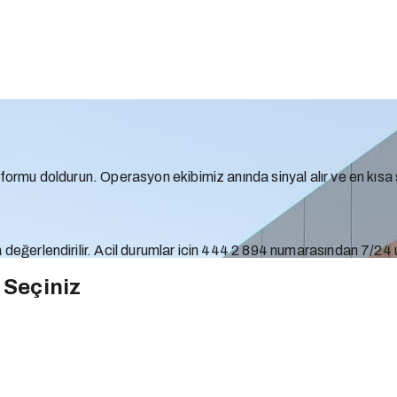
n formu doldurun. Operasyon ekibimiz anında sinyal alır ve en kıs
 değerlendirilir. Acil durumlar icin 444 2 894 numarasından 7/24 u
 Seçiniz