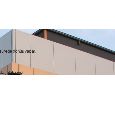
a sürede dönüş yapar.
laşabilirsiniz.