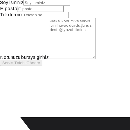
Soy İsminiz
E-posta
Telefon no
Notunuzu buraya giriniz
Servis Talebi Gönder