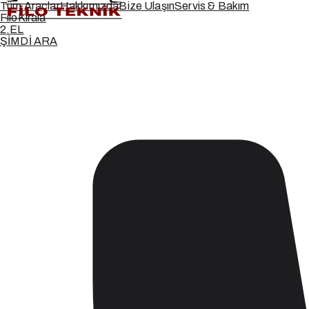
Tüm Araçlar
Hakkımızda
Bize Ulaşın
Servis & Bakım
Filo
Kirala
2.
EL
ŞİMDİ ARA