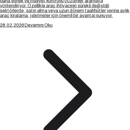
daha esnek ve maliyet kontrollü çözümler aramaya
yönlendiriyor. Özellikle araç ihtiyacının sürekli değiştiği
sektörlerde, satın alma veya uzun dönem taahhütler yerine aylık
araç kiralama, işletmeler için önemli bir avantaj sunuyor.
28.02.2026
Devamını Oku