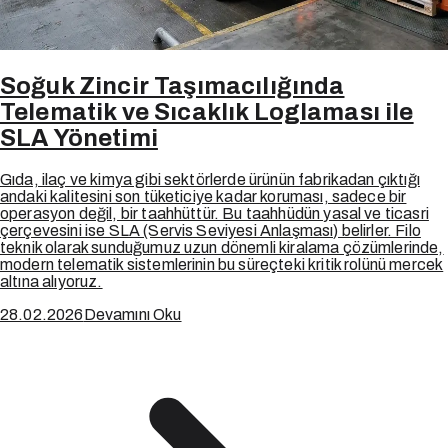
Soğuk Zincir Taşımacılığında
Telematik ve Sıcaklık Loglaması ile
SLA Yönetimi
Gıda, ilaç ve kimya gibi sektörlerde ürünün fabrikadan çıktığı
andaki kalitesini son tüketiciye kadar koruması, sadece bir
operasyon değil, bir taahhüttür. Bu taahhüdün yasal ve ticasri
çerçevesini ise SLA (Servis Seviyesi Anlaşması) belirler. Filo
teknik olarak sunduğumuz uzun dönemli kiralama çözümlerinde,
modern telematik sistemlerinin bu süreçteki kritik rolünü mercek
altına alıyoruz.
28.02.2026
Devamını Oku