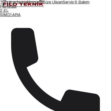
Tüm Araçlar
Hakkımızda
Bize Ulaşın
Servis & Bakım
Filo
Kirala
2.
EL
ŞİMDİ ARA