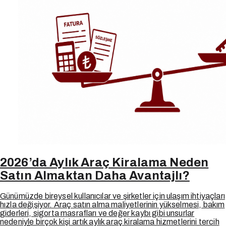
2026’da Aylık Araç Kiralama Neden
Satın Almaktan Daha Avantajlı?
Günümüzde bireysel kullanıcılar ve şirketler için ulaşım ihtiyaçları
hızla değişiyor. Araç satın alma maliyetlerinin yükselmesi, bakım
giderleri, sigorta masrafları ve değer kaybı gibi unsurlar
nedeniyle birçok kişi artık aylık araç kiralama hizmetlerini tercih