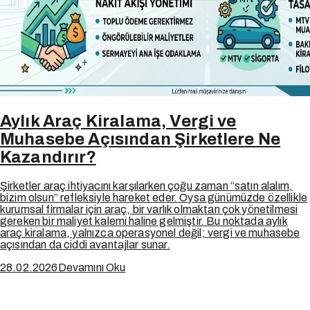
Aylık Araç Kiralama, Vergi ve
Muhasebe Açısından Şirketlere Ne
Kazandırır?
Şirketler araç ihtiyacını karşılarken çoğu zaman “satın alalım,
bizim olsun” refleksiyle hareket eder. Oysa günümüzde özellikle
kurumsal firmalar için araç, bir varlık olmaktan çok yönetilmesi
gereken bir maliyet kalemi haline gelmiştir. Bu noktada aylık
araç kiralama, yalnızca operasyonel değil; vergi ve muhasebe
açısından da ciddi avantajlar sunar.
28.02.2026
Devamını Oku