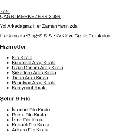
7/24
ÇAĞRI MERKEZİ
444 2 894
Yol Arkadaşınız Her Zaman Yanınızda
Hakkımızda
•
Blog
•
S.S.S.
•
KVKK ve Gizlilik Politikaları
Hizmetler
Filo Kirala
Kurumsal Araç Kirala
Uzun Dönem Araç Kirala
Şirketlere Araç Kirala
Ticari Araç Kirala
Panelvan Araç Kirala
Kamyonet Kirala
Şehir & Filo
İstanbul Filo Kirala
Bursa Filo Kirala
İzmir Filo Kirala
Kocaeli Filo Kirala
Ankara Filo Kirala