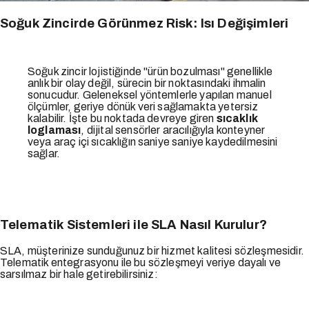
Soğuk Zincirde Görünmez Risk: Isı Değişimleri
Soğuk zincir lojistiğinde "ürün bozulması" genellikle
anlık bir olay değil, sürecin bir noktasındaki ihmalin
sonucudur. Geleneksel yöntemlerle yapılan manuel
ölçümler, geriye dönük veri sağlamakta yetersiz
kalabilir. İşte bu noktada devreye giren
sıcaklık
loglaması
, dijital sensörler aracılığıyla konteyner
veya araç içi sıcaklığın saniye saniye kaydedilmesini
sağlar.
Telematik Sistemleri ile SLA Nasıl Kurulur?
SLA, müşterinize sunduğunuz bir hizmet kalitesi sözleşmesidir.
Telematik entegrasyonu ile bu sözleşmeyi veriye dayalı ve
sarsılmaz bir hale getirebilirsiniz: