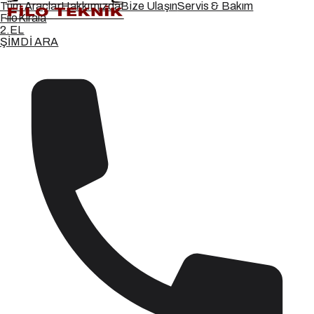
Tüm Araçlar
Hakkımızda
Bize Ulaşın
Servis & Bakım
Filo
Kirala
2.
EL
ŞİMDİ ARA