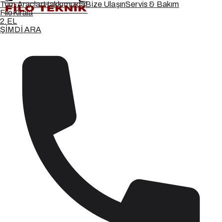
Tüm Araçlar
Hakkımızda
Bize Ulaşın
Servis & Bakım
Filo
Kirala
2.
EL
ŞİMDİ ARA